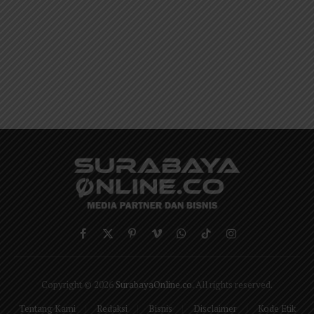
Facebook
X
Pinterest
Vimeo
WhatsApp
TikTok
Instagram
(Twitter)
Copyright © 2026
SurabayaOnline.co
. All rights reserved.
Tentang Kami
Redaksi
Bisnis
Disclaimer
Kode Etik