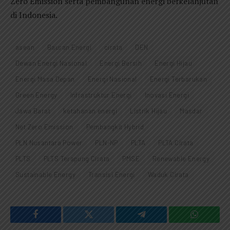
Zero Emission serta pembangunan energi berkelanjutan
di Indonesia.
asean
Bauran Energi
cirata
DEN
Dewan Energi Nasional
Energi Bersih
Energi Hijau
Energi Masa Depan
Energi Nasional
Energi Terbarukan
Green Energy
Infrastruktur Energi
Inovasi Energi
Jawa Barat
ketahanan energi
Listrik Hijau
Masdar
Net Zero Emission
Pembangkit Hybrid
PLN Nusantara Power
PLN-NP
PLTA
PLTA Cirata
PLTS
PLTS Terapung Cirata
PMSE
Renewable Energy
Sustainable Energy
Transisi Energi
Waduk Cirata
Facebook
Twitter
Telegram
WhatsAp