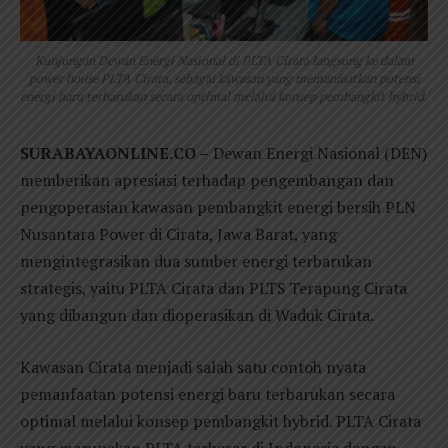
Kunjungan Dewan Energi Nasional di PLTA Cirata langsung ke dalam
power house PLTA Cirata, sebagai kawasan yang memanfaatkan potensi
energi baru terbarukan secara optimal melalui konsep pembangkit hybrid.
SURABAYAONLINE.CO –
Dewan Energi Nasional (DEN)
memberikan apresiasi terhadap pengembangan dan
pengoperasian kawasan pembangkit energi bersih PLN
Nusantara Power di Cirata, Jawa Barat, yang
mengintegrasikan dua sumber energi terbarukan
strategis, yaitu PLTA Cirata dan PLTS Terapung Cirata
yang dibangun dan dioperasikan di Waduk Cirata.
Kawasan Cirata menjadi salah satu contoh nyata
pemanfaatan potensi energi baru terbarukan secara
optimal melalui konsep pembangkit hybrid. PLTA Cirata
yang merupakan PLTA terbesar di Indonesia dengan