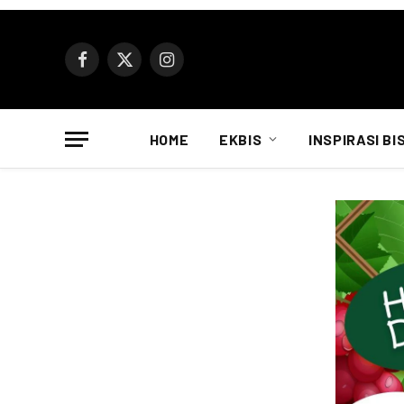
Facebook
X
Instagram
(Twitter)
HOME
EKBIS
INSPIRASI BI