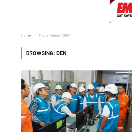
Home
»
Posts Tagged "DEN"
BROWSING:
DEN