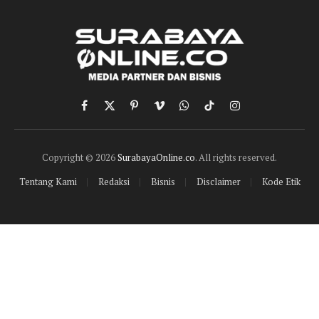
Facebook
X
Pinterest
Vimeo
WhatsApp
TikTok
Instagram
(Twitter)
Copyright © 2026
SurabayaOnline.co
. All rights reserved.
Tentang Kami
Redaksi
Bisnis
Disclaimer
Kode Etik