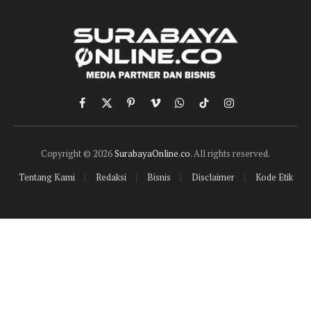
Facebook
X
Pinterest
Vimeo
WhatsApp
TikTok
Instagram
(Twitter)
Copyright © 2026
SurabayaOnline.co
. All rights reserved.
Tentang Kami
Redaksi
Bisnis
Disclaimer
Kode Etik