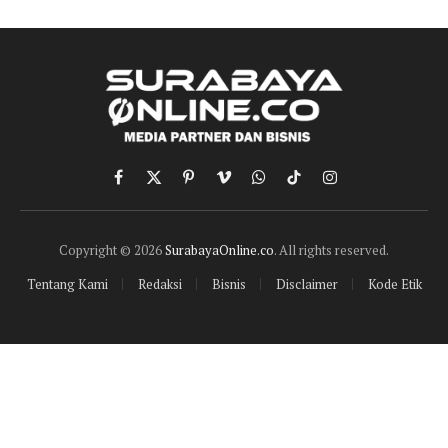
Facebook
X
Pinterest
Vimeo
WhatsApp
TikTok
Instagram
(Twitter)
Copyright © 2026
SurabayaOnline.co
. All rights reserved.
Tentang Kami
Redaksi
Bisnis
Disclaimer
Kode Etik