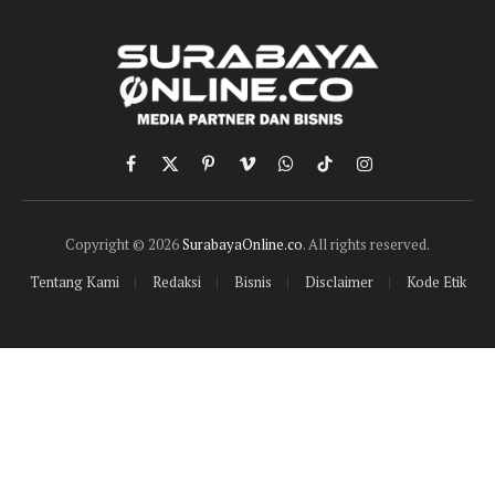
Facebook
X
Pinterest
Vimeo
WhatsApp
TikTok
Instagram
(Twitter)
Copyright © 2026
SurabayaOnline.co
. All rights reserved.
Tentang Kami
Redaksi
Bisnis
Disclaimer
Kode Etik