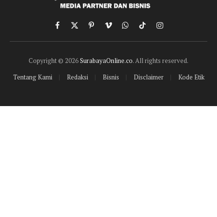
Facebook
X
Pinterest
Vimeo
WhatsApp
TikTok
Instagram
(Twitter)
Copyright © 2026
SurabayaOnline.co
. All rights reserved.
Tentang Kami
Redaksi
Bisnis
Disclaimer
Kode Etik