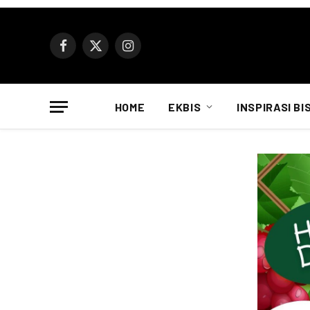
Facebook
X
Instagram
(Twitter)
HOME
EKBIS
INSPIRASI BI