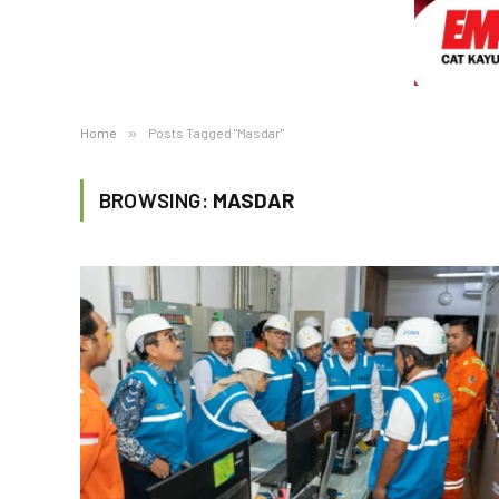
Home
»
Posts Tagged "Masdar"
BROWSING:
MASDAR