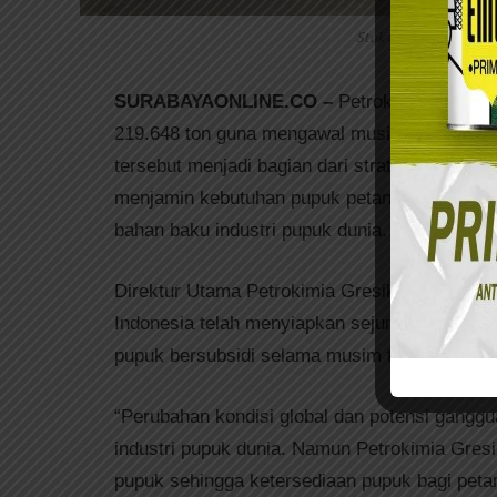
Stok Pupuk Bersubsidi
SURABAYAONLINE.CO –
Petrokimia Gresik
219.648 ton guna mengawal musim tanam nasi
tersebut menjadi bagian dari strategi perusa
menjamin kebutuhan pupuk petani di tengah d
bahan baku industri pupuk dunia.
Direktur Utama
Petrokimia Gresik
,
Daconi Kh
Indonesia
telah menyiapkan sejumlah langkah 
pupuk bersubsidi selama musim tanam berlan
“Perubahan kondisi global dan potensi gangguan
industri pupuk dunia. Namun Petrokimia Gres
pupuk sehingga ketersediaan pupuk bagi petani