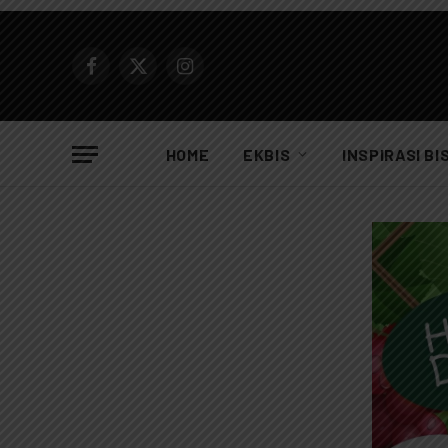
Facebook
X
Instagram
(Twitter)
HOME
EKBIS
INSPIRASI BI