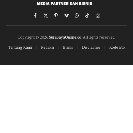
Facebook
X
Pinterest
Vimeo
WhatsApp
TikTok
Instagram
(Twitter)
Copyright © 2026
SurabayaOnline.co
. All rights reserved.
Tentang Kami
Redaksi
Bisnis
Disclaimer
Kode Etik