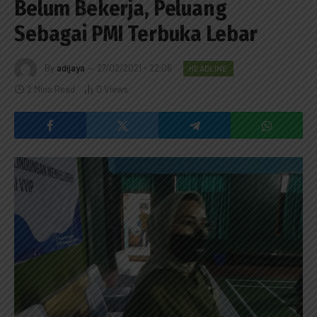
Belum Bekerja, Peluang
Sebagai PMI Terbuka Lebar
By
adijaya
27/02/2021 - 22:06
HEADLINE
2 Mins Read
0
Views