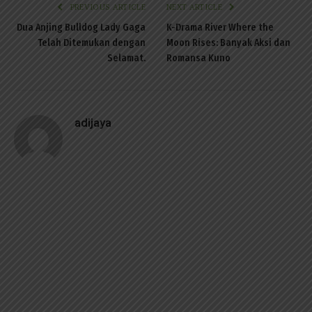
PREVIOUS ARTICLE
NEXT ARTICLE
Dua Anjing Bulldog Lady Gaga
K-Drama River Where the
Telah Ditemukan dengan
Moon Rises: Banyak Aksi dan
Selamat.
Romansa Kuno
adijaya