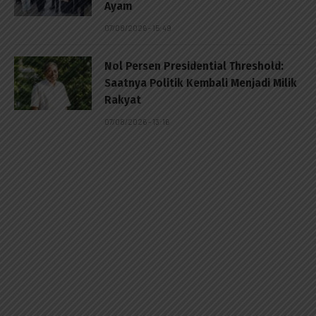
Ayam
07/08/2026 - 15:49
Nol Persen Presidential Threshold:
Saatnya Politik Kembali Menjadi Milik
Rakyat
07/08/2026 - 13:16