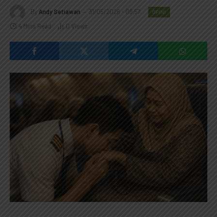
By
Andy Setiawan
31/05/2026 - 09:57
OPINI
4 Mins Read
0
Views