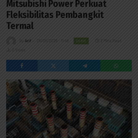
Mitsubishi Power Perkuat
Fleksibilitas Pembangkit
Termal
By
Arif
25/05/2026 - 11:49
2 Mins Read
EKBIS
0
Views