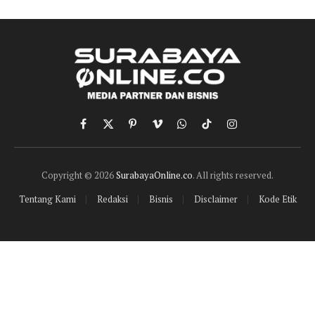
Facebook
X
Pinterest
Vimeo
WhatsApp
TikTok
Instagram
(Twitter)
Copyright © 2026
SurabayaOnline.co
. All rights reserved.
Tentang Kami
Redaksi
Bisnis
Disclaimer
Kode Etik