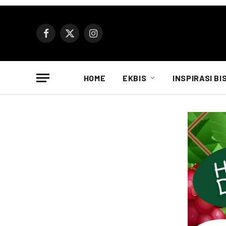
Facebook
X
Instagram
(Twitter)
HOME
EKBIS
INSPIRASI BI