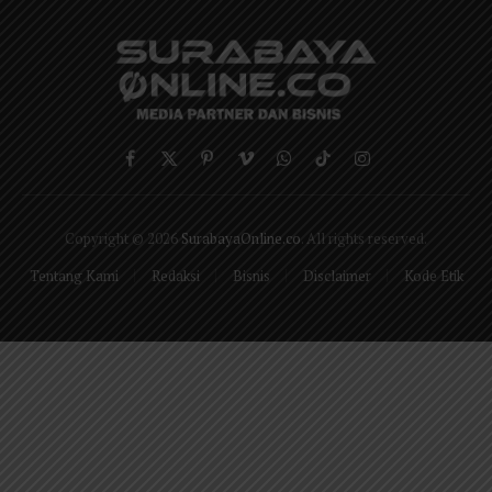
Facebook
X
Pinterest
Vimeo
WhatsApp
TikTok
Instagram
(Twitter)
Copyright © 2026
SurabayaOnline.co
. All rights reserved.
Tentang Kami
Redaksi
Bisnis
Disclaimer
Kode Etik