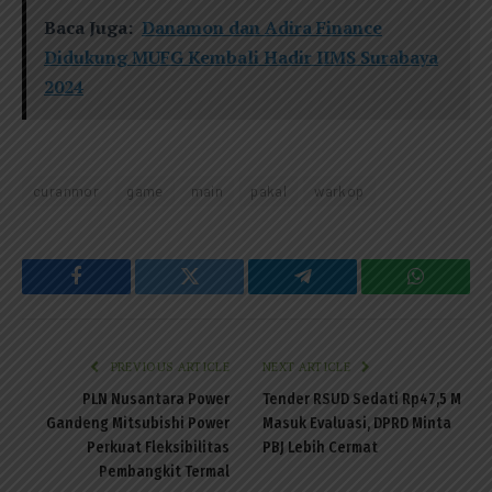
Baca Juga:
Danamon dan Adira Finance
Didukung MUFG Kembali Hadir IIMS Surabaya
2024
curanmor
game
main
pakal
warkop
Facebook
Twitter
Telegram
WhatsAp
PREVIOUS ARTICLE
NEXT ARTICLE
PLN Nusantara Power
Tender RSUD Sedati Rp47,5 M
Gandeng Mitsubishi Power
Masuk Evaluasi, DPRD Minta
Perkuat Fleksibilitas
PBJ Lebih Cermat
Pembangkit Termal