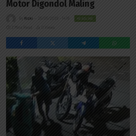
Motor Digondol Maling
By
Rizki
25/05/2026 - 14:19
HEADLINE
2 Mins Read
0
Views