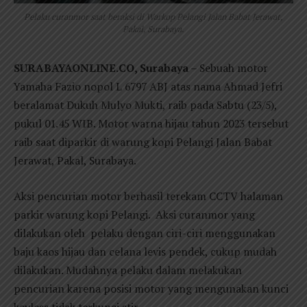
Pelaku curanmor saat beraksi di Warkop Pelangi Jalan Babat Jerawat,
Pakal, Surabaya.
SURABAYAONLINE.CO, Surabaya
– Sebuah motor
Yamaha Fazio nopol L 6797 ABJ atas nama Ahmad Jefri
beralamat Dukuh Mulyo Mukti, raib pada Sabtu (23/5),
pukul 01.45 WIB. Motor warna hijau tahun 2023 tersebut
raib saat diparkir di warung kopi Pelangi Jalan Babat
Jerawat, Pakal, Surabaya.
Aksi pencurian motor berhasil terekam CCTV halaman
parkir warung kopi Pelangi. Aksi curanmor yang
dilakukan oleh pelaku dengan ciri-ciri menggunakan
baju kaos hijau dan celana levis pendek, cukup mudah
dilakukan. Mudahnya pelaku dalam melakukan
pencurian karena posisi motor yang mengunakan kunci
keyless tidak terkunci stir.