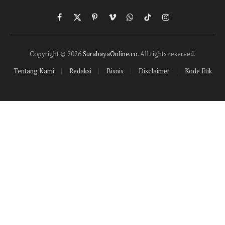
Facebook
X
Pinterest
Vimeo
WhatsApp
TikTok
Instagram
(Twitter)
Copyright © 2026
SurabayaOnline.co
. All rights reserved.
Tentang Kami
Redaksi
Bisnis
Disclaimer
Kode Etik