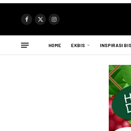
Facebook
X
Instagram
(Twitter)
HOME
EKBIS
INSPIRASI BI