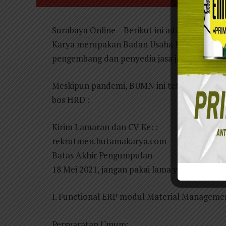
Surabaya Online – Berikut ini ada 4 lowonga
Karya merupakan Badan Usaha Milik Negara (
pengembang dan penyedia jasa jalan tol.
Meskipun pandemi, BUMN ini tetap untung bes
bos HRD :
Kirim Lamaran dan CV Ke: :
rekrutmen.hutamakarya.com
Batas Akhir Pengumpulan
18 Mei 2021, jangan pakai lama ya gaeys, keb
I. Functional ERP modul Material Manageme
Persyaratan Umum: