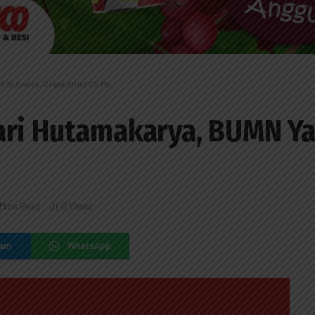
 Ya Gaeys, Cepat Kirim CV Mu
ari Hutamakarya, BUMN Ya
 Mins Read
0
Views
ram
WhatsApp