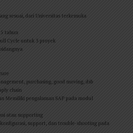
ang sesuai, dari Universitas terkemuka
 5 tahun
ll Cycle untuk 3 proyek
i bidangnya
ture
anagement, purchasing, good moving, dsb
pply chain
akan Memiliki pengalaman SAP pada modul
si atau supporting
onfigurasi, support, dan trouble-shooting pada