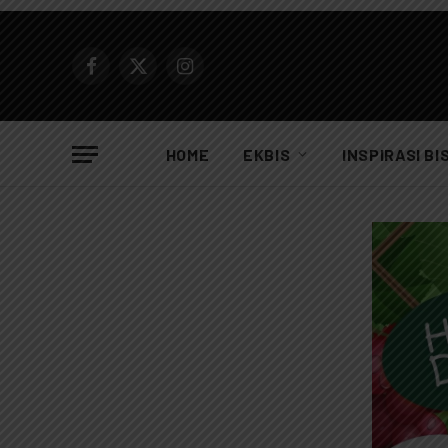
Facebook
X
Instagram
(Twitter)
HOME
EKBIS
INSPIRASI BI