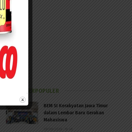
BERITA TERPOPULER
BEM SI Kerakyatan Jawa Timur
dalam Lembar Baru Gerakan
Mahasiswa
08/08/2026 - 18:48