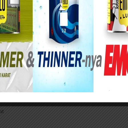
n dari Hutama Karya, perlu diketahui Hutama
BUMN) yang bergerak dibidang jasa konstruksi,
ar ya gaeys, jadi segera kirim CV mu ditunggu
uru tutup nanti.
nt