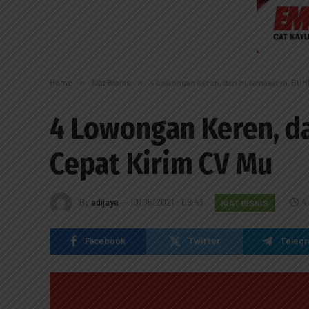
Home
»
Kiat Bisnis
»
4 Lowongan Keren, dari Hutamakarya, BUMN
4 Lowongan Keren, d
Cepat Kirim CV Mu
By
adijaya
10/05/2021 - 09:43
4
KIAT BISNIS
Facebook
Twitter
Teleg