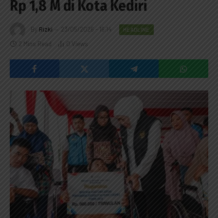
Rp 1,8 M di Kota Kediri
By
Rizki
23/05/2026 - 16:14
HEADLINE
2 Mins Read
0
Views