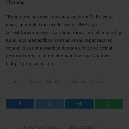
Vinanda.
“Kami terus berupaya mewujudkan kota Kediri yang
maju, meningkatkan produktivitas SDM agar
kesejahteraan masyarakat dapat dirasakan lebih luas lagi.
Kami juga memastikan bantuan sosial tepat sasaran,
semoga bisa dimanfaatkan dengan sebaiknya sesuai
peruntukannya dan memberikan manfaat kualitas
hidup,” pungkasnya.(*)
bantuan
kediri
khofifah
penerima
sosial
Facebook
Twitter
Telegram
WhatsAp
PREVIOUS ARTICLE
NEXT ARTICLE