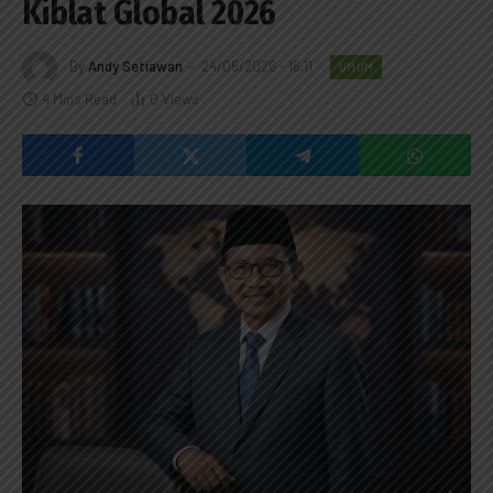
Kiblat Global 2026
By
Andy Setiawan
24/05/2026 - 16:11
UMUM
4 Mins Read
0
Views