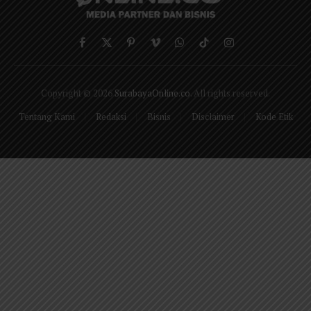
Facebook
X
Pinterest
Vimeo
WhatsApp
TikTok
Instagram
(Twitter)
Copyright © 2026
SurabayaOnline.co
. All rights reserved.
Tentang Kami
Redaksi
Bisnis
Disclaimer
Kode Etik