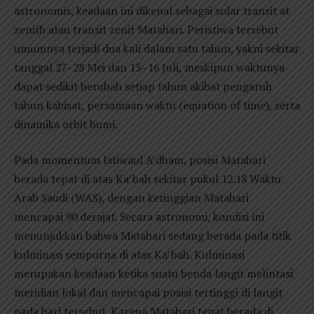
astronomis, keadaan ini dikenal sebagai solar transit at
zenith atau transit zenit Matahari. Peristiwa tersebut
umumnya terjadi dua kali dalam satu tahun, yakni sekitar
tanggal 27–28 Mei dan 15–16 Juli, meskipun waktunya
dapat sedikit berubah setiap tahun akibat pengaruh
tahun kabisat, persamaan waktu (equation of time), serta
dinamika orbit bumi.
Pada momentum Istiwaul A’dham, posisi Matahari
berada tepat di atas Ka’bah sekitar pukul 12.18 Waktu
Arab Saudi (WAS), dengan ketinggian Matahari
mencapai 90 derajat. Secara astronomi, kondisi ini
menunjukkan bahwa Matahari sedang berada pada titik
kulminasi sempurna di atas Ka’bah. Kulminasi
merupakan keadaan ketika suatu benda langit melintasi
meridian lokal dan mencapai posisi tertinggi di langit
pada hari tersebut. Karena Matahari tepat berada di