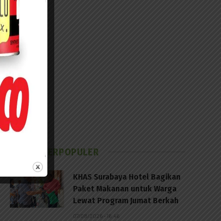
BERITA TERPOPULER
KHAS Surabaya Hotel Bagikan
Paket Makanan untuk Warga
Lewat Program Jumat Berkah
07/08/2026 - 16:46