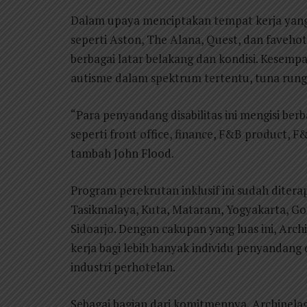
Dalam upaya menciptakan tempat kerja yang l
seperti Aston, The Alana, Quest, dan favehot
berbagai latar belakang dan kondisi. Kesempa
autisme dalam spektrum tertentu, tuna rungu,
“Para penyandang disabilitas ini mengisi berb
seperti front office, finance, F&B product, F
tambah John Flood.
Program perekrutan inklusif ini sudah diterap
Tasikmalaya, Kuta, Mataram, Yogyakarta, G
Sidoarjo. Dengan cakupan yang luas ini, Ar
kerja bagi lebih banyak individu penyandang 
industri perhotelan.
Sebagai bagian dari komitmennya, Archipel