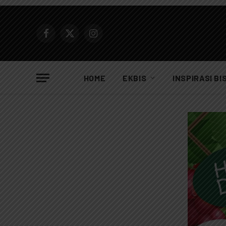
Facebook
X
Instagram
(Twitter)
HOME
EKBIS
INSPIRASI BI