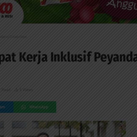
ndang Disabilitas
pat Kerja Inklusif Peyand
s Read
5
Views
ram
WhatsApp