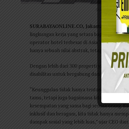
Staf disabilitas di A
SURABAYAONLINE.CO, Jakarta
– Archipel
lingkungan kerja yang setara bagi semua oran
operator hotel terbesar di Asia Tenggara, 
hanya sebuah nilai abstrak, tetapi juga kek
Dengan lebih dari 300 properti yang terseb
disabilitas untuk bergabung dan berkembang 
“Keunggulan tidak hanya tentang bagaimana
tamu, tetapi juga bagaimana kita menciptak
kesempatan yang sama bagi semua orang. K
inklusif dan beragam, kita tidak hanya mem
dampak sosial yang lebih luas,” ujar CEO dari