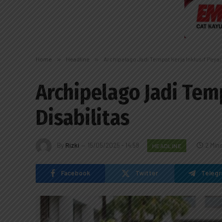
Home
»
Headline
»
Archipelago Jadi Tempat Kerja Inklusif Peya
Archipelago Jadi Tem
Disabilitas
By
Rizki
15/05/2025 - 14:58
2 Min
HEADLINE
Facebook
Twitter
Teleg