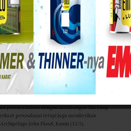
ston Kuta Hotel & Residence.
ago terus berkomitmen untuk menciptakan
g, termasuk penyandang disabilitas. Sebagai
Archipelago percaya bahwa keberagaman bukan
uatan yang mendorong inovasi dan keunggulan.
ar, Archipelago membuka peluang bagi penyandang
bersama industri perhotelan.
 kita memberikan pelayanan terbaik kepada
an lingkungan kerja yang dapat memberikan
ami percaya bahwa dengan membangun tim yang
perkuat perusahaan tetapi juga memberikan
 Archipelago John Flood, Kamis (15/5).