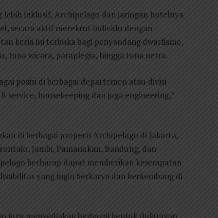
ebih inklusif, Archipelago dan jaringan hotelnya
el, secara aktif merekrut individu dengan
tan kerja ini terbuka bagi penyandang dwarfisme,
 tuna wicara, paraplegia, hingga tuna netra.
agai posisi di berbagai departemen atau divisi
&B service, housekeeping dan juga engineering,”
kan di berbagai properti Archipelago di Jakarta,
orontalo, Jambi, Pamanukan, Bandung, dan
chipelago berharap dapat memberikan kesempatan
disabilitas yang ingin berkarya dan berkembang di
ago juga menyediakan berbagai bentuk dukungan