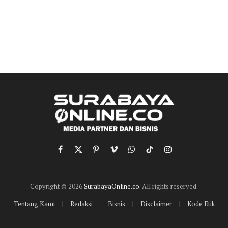
Facebook
X
Pinterest
Vimeo
WhatsApp
TikTok
Instagram
(Twitter)
Copyright © 2026
SurabayaOnline.co
. All rights reserved.
Tentang Kami
Redaksi
Bisnis
Disclaimer
Kode Etik