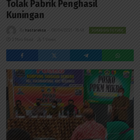
Tolak Pabrik Penghasil
Kuningan
By
hastareksa
06/04/2021 - 18:49
SURABAYA FUTURE
2 Mins Read
7
Views