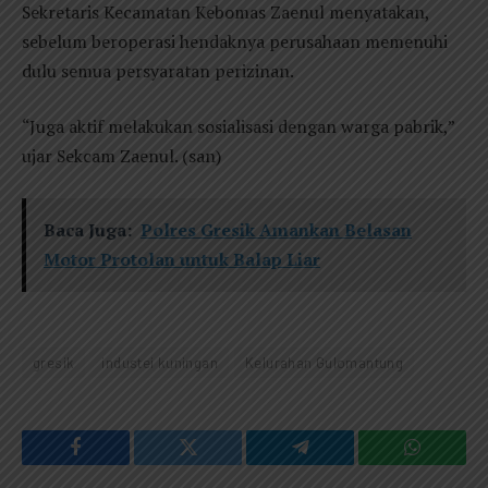
Sekretaris Kecamatan Kebomas Zaenul menyatakan,
sebelum beroperasi hendaknya perusahaan memenuhi
dulu semua persyaratan perizinan.
“Juga aktif melakukan sosialisasi dengan warga pabrik,”
ujar Sekcam Zaenul. (san)
Baca Juga:
Polres Gresik Amankan Belasan
Motor Protolan untuk Balap Liar
gresik
industei kuningan
Kelurahan Gulomantung
Facebook
Twitter
Telegram
WhatsAp