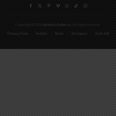
Facebook
X
Pinterest
Vimeo
WhatsApp
TikTok
Instagram
(Twitter)
Copyright © 2026
SurabayaOnline.co
. All rights reserved.
Tentang Kami
Redaksi
Bisnis
Disclaimer
Kode Etik