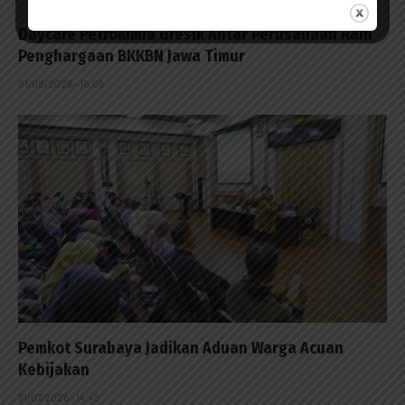
Daycare Petrokimia Gresik Antar Perusahaan Raih
Penghargaan BKKBN Jawa Timur
01/08/2026 - 16:06
Pemkot Surabaya Jadikan Aduan Warga Acuan
Kebijakan
31/07/2026 - 14:45