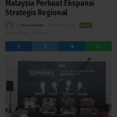
Malaysia Perkuat Ekspansi
Strategis Regional
By
Andy Setiawan
11/05/2026 - 07:06
EKBIS
3 Mins Read
0
Views