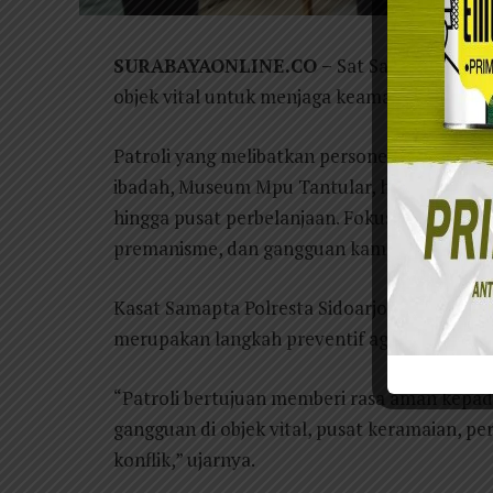
SURABAYAONLINE.CO –
Sat Samapta Polres
objek vital untuk menjaga keamanan dan kete
Patroli yang melibatkan personel Pamobvit in
ibadah, Museum Mpu Tantular, hotel, perkant
hingga pusat perbelanjaan. Fokusnya adalah 
premanisme, dan gangguan kamtibmas lainny
Kasat Samapta Polresta Sidoarjo Kompol Yudh
merupakan langkah preventif agar situasi tet
“Patroli bertujuan memberi rasa aman kepad
gangguan di objek vital, pusat keramaian, p
konflik,” ujarnya.