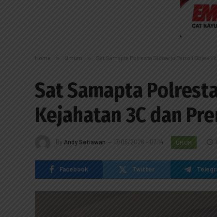
Home
»
Umum
»
Sat Samapta Polresta Sidoarjo Patroli Objek V
Sat Samapta Polresta 
Kejahatan 3C dan Pr
By
Andy Setiawan
17/05/2026 - 07:14
UMUM
Facebook
Twitter
Teleg