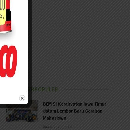
BERITA TERPOPULER
BEM SI Kerakyatan Jawa Timur
dalam Lembar Baru Gerakan
Mahasiswa
08/08/2026 - 18:48