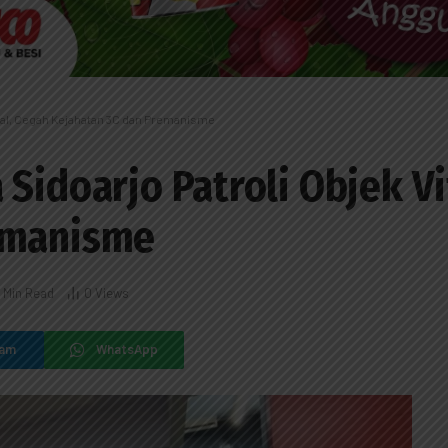
ital, Cegah Kejahatan 3C dan Premanisme
Sidoarjo Patroli Objek Vi
emanisme
1 Min Read
0
Views
ram
WhatsApp