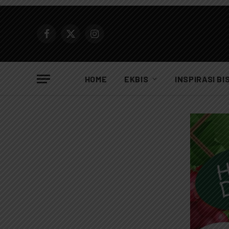
Facebook
X
Instagram
(Twitter)
HOME
EKBIS
INSPIRASI BI