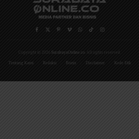
Facebook
X
Pinterest
Vimeo
WhatsApp
TikTok
Instagram
(Twitter)
Copyright © 2026
SurabayaOnline.co
. All rights reserved.
Tentang Kami
Redaksi
Bisnis
Disclaimer
Kode Etik