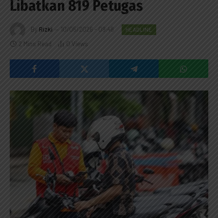
Libatkan 819 Petugas
By
Rizki
10/05/2026 - 09:48
HEADLINE
2 Mins Read
0
Views