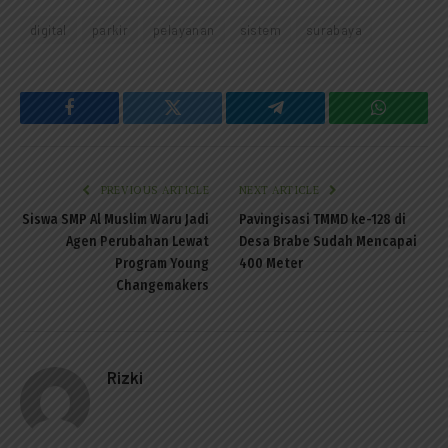
digital
parkir
pelayanan
sistem
surabaya
Facebook
Twitter
Telegram
WhatsAp
PREVIOUS ARTICLE
NEXT ARTICLE
Siswa SMP Al Muslim Waru Jadi
Pavingisasi TMMD ke-128 di
Agen Perubahan Lewat
Desa Brabe Sudah Mencapai
Program Young
400 Meter
Changemakers
Rizki