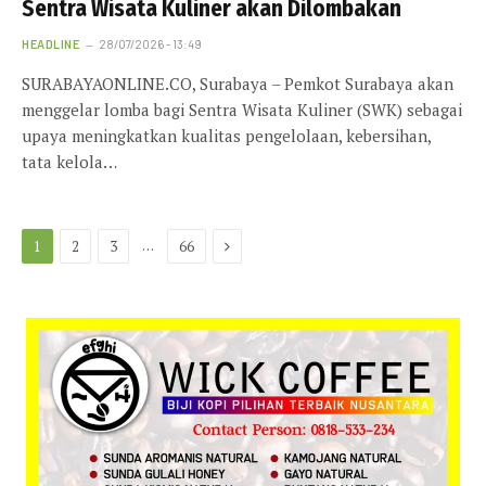
Sentra Wisata Kuliner akan Dilombakan
HEADLINE
28/07/2026 - 13:49
SURABAYAONLINE.CO, Surabaya – Pemkot Surabaya akan
menggelar lomba bagi Sentra Wisata Kuliner (SWK) sebagai
upaya meningkatkan kualitas pengelolaan, kebersihan,
tata kelola…
Next
…
1
2
3
66