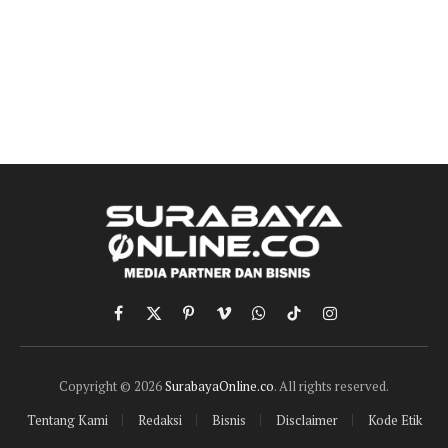
Facebook
X
Pinterest
Vimeo
WhatsApp
TikTok
Instagram
(Twitter)
Copyright © 2026
SurabayaOnline.co
. All rights reserved.
Tentang Kami
Redaksi
Bisnis
Disclaimer
Kode Etik