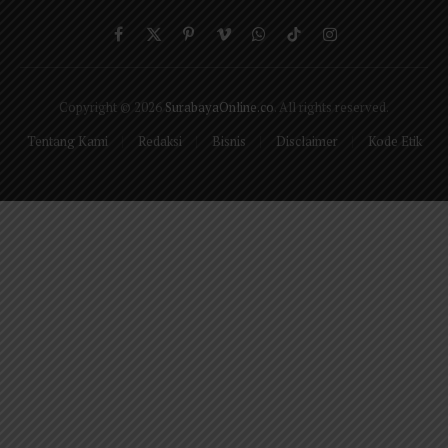
Facebook
X
Pinterest
Vimeo
WhatsApp
TikTok
Instagram
(Twitter)
Copyright © 2026
SurabayaOnline.co
. All rights reserved.
Tentang Kami
Redaksi
Bisnis
Disclaimer
Kode Etik