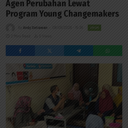
Agen Perubahan Lewat
Program Young Changemakers
By
Andy Setiawan
08/05/2026 - 15:36
UMUM
2 Mins Read
0
Views