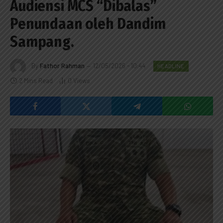
Audiensi MCS “Dibalas”
Penundaan oleh Dandim
Sampang.
By
Fathor Rahman
12/05/2026 - 10:44
HEADLINE
2 Mins Read
0
Views