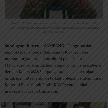
Dandim 0828 Sampang, Letkol Inf. Dika Catur Yanuar Anwar, S.T.,
menyatakan belum bisa menerima kunjungan MCS karena padatnya
agenda internal.
Surabayaonline.co, – SAMPANG –
Pengurus dan
anggota Media Center Sampang (MCS) baru saja
merampungkan rapat koordinasi pada Senin
(11/05/2026) sore untuk mematangkan rencana audiensi
dengan Kodim 0828 Sampang. Audiensi ini bertujuan
untuk meminta klarifikasi terkait polemik pembangunan
Koperasi Desa Merah Putih (KDMP) yang dinilai
masyarakat kurang transparan.