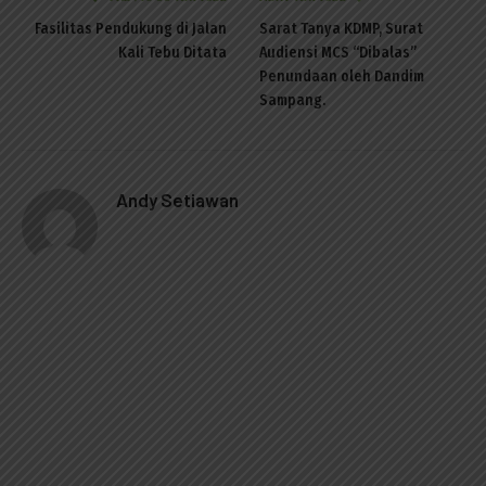
Fasilitas Pendukung di Jalan
Sarat Tanya KDMP, Surat
Kali Tebu Ditata
Audiensi MCS “Dibalas”
Penundaan oleh Dandim
Sampang.
Andy Setiawan