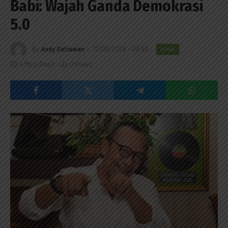
Babi: Wajah Ganda Demokrasi
5.0
By
Andy Setiawan
12/05/2026 - 06:59
OPINI
4 Mins Read
0
Views