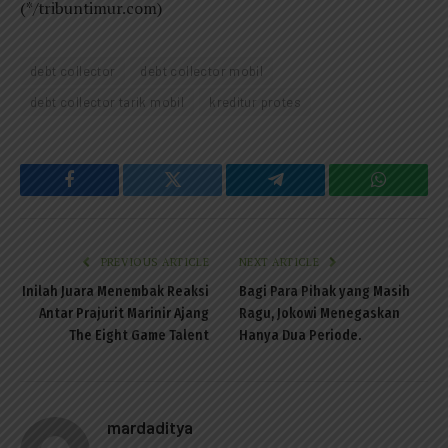
(*/tribuntimur.com)
debt collector
debt collector mobil
debt collector tarik mobil
kreditur protes
Facebook
Twitter
Telegram
WhatsAp
PREVIOUS ARTICLE
NEXT ARTICLE
Inilah Juara Menembak Reaksi
Bagi Para Pihak yang Masih
Antar Prajurit Marinir Ajang
Ragu, Jokowi Menegaskan
The Eight Game Talent
Hanya Dua Periode.
mardaditya