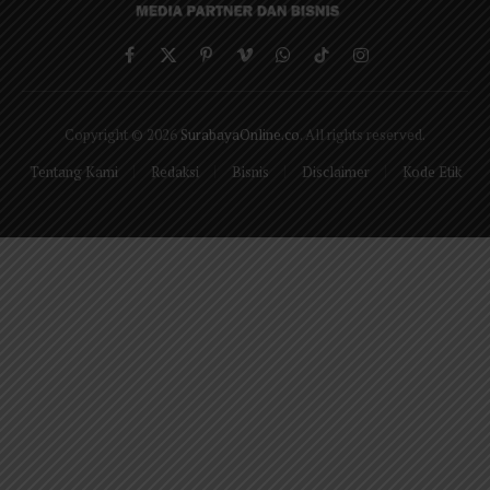
Facebook
X
Pinterest
Vimeo
WhatsApp
TikTok
Instagram
(Twitter)
Copyright © 2026
SurabayaOnline.co
. All rights reserved.
Tentang Kami
Redaksi
Bisnis
Disclaimer
Kode Etik