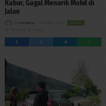
Kabur, Gagal Menarik Mobil di
Jalan
By
mardaditya
15/03/2021 - 20:40
NASIONAL
2 Mins Read
2
Views