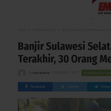
Home
»
Surabaya Future
»
Banjir Sulawesi Selatan terparah Da
Banjir Sulawesi Sela
Terakhir, 30 Orang M
By
hastareksa
24/01/2019 - 19:17
SURABAYA FUTUR
Facebook
Twitter
Teleg