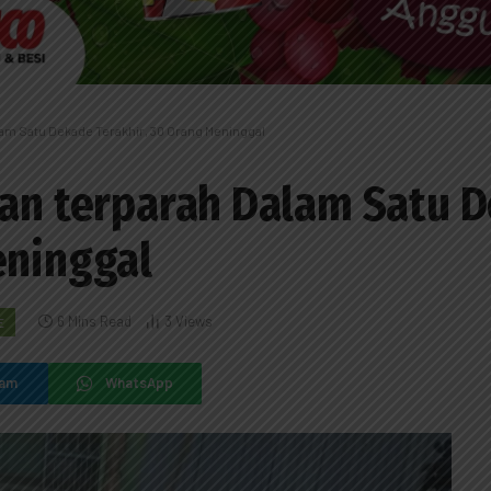
lam Satu Dekade Terakhir, 30 Orang Meninggal
tan terparah Dalam Satu 
eninggal
6 Mins Read
3
Views
E
ram
WhatsApp