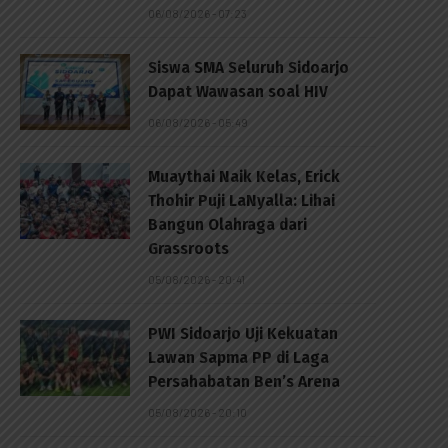
06/08/2026 - 07:23
Siswa SMA Seluruh Sidoarjo
Dapat Wawasan soal HIV
06/08/2026 - 05:49
Muaythai Naik Kelas, Erick
Thohir Puji LaNyalla: Lihai
Bangun Olahraga dari
Grassroots
05/08/2026 - 20:41
PWI Sidoarjo Uji Kekuatan
Lawan Sapma PP di Laga
Persahabatan Ben’s Arena
05/08/2026 - 20:10