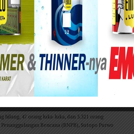
an Bencana Daerah (BPBD) Sulawesi Selatan
rga yang terdampak banjir dan longsor di 10
abkan 30 orang meninggal dunia dan 25 lainnya
a hari setelah banjir melanda, BPBD Sulawesi
 di 52 kecamatan yang tersebar di 10
en Jeneponto, Maros, Gowa, Kota Makassar,
Bantaeng.
g hilang, 47 orang luka-luka, dan 3.321 orang
al Penanggulangan Bencana (BNPB), Sutopo Purwo