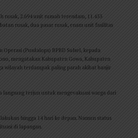
ah rusak, 2.694 unit rumah terendam, 11.433
atan rusak, dua pasar rusak, enam unit fasilitas
.
n Operasi (Pusdalops) BPBD Sulsel, kepada
tono, mengatakan Kabupaten Gowa, Kabupaten
 wilayah terdampak paling parah akibat banjir
a langsung terjun untuk mengevakuasi warga dari
rlakukan hingga 14 hari ke depan. Namun status
tuasi di lapangan.