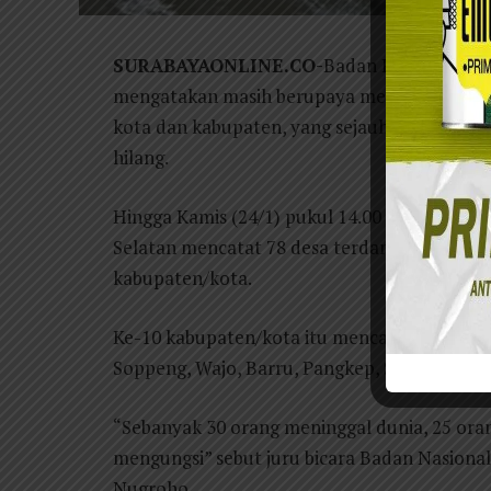
SURABAYAONLINE.CO-
Badan Penanggulang
mengatakan masih berupaya mengevakuasi wa
kota dan kabupaten, yang sejauh ini menyeb
hilang.
Hingga Kamis (24/1) pukul 14.00 WIB atau du
Selatan mencatat 78 desa terdampak bencana
kabupaten/kota.
Ke-10 kabupaten/kota itu mencakup Kabupat
Soppeng, Wajo, Barru, Pangkep, Sidrap, dan 
“Sebanyak 30 orang meninggal dunia, 25 oran
mengungsi” sebut juru bicara Badan Nasion
Nugroho.