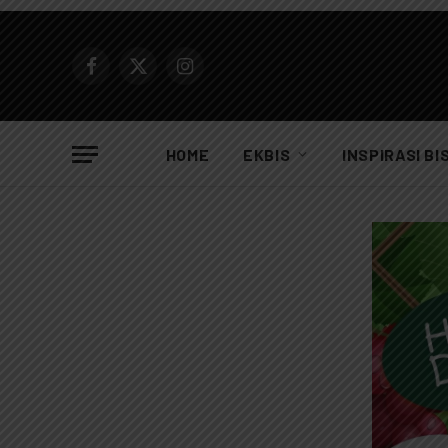
Facebook
X
Instagram
(Twitter)
HOME
EKBIS
INSPIRASI BI