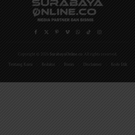
Facebook
X
Pinterest
Vimeo
WhatsApp
TikTok
Instagram
(Twitter)
Copyright © 2026
SurabayaOnline.co
. All rights reserved.
Tentang Kami
Redaksi
Bisnis
Disclaimer
Kode Etik