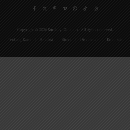
Facebook
X
Pinterest
Vimeo
WhatsApp
TikTok
Instagram
(Twitter)
Copyright © 2026
SurabayaOnline.co
. All rights reserved.
Tentang Kami
Redaksi
Bisnis
Disclaimer
Kode Etik