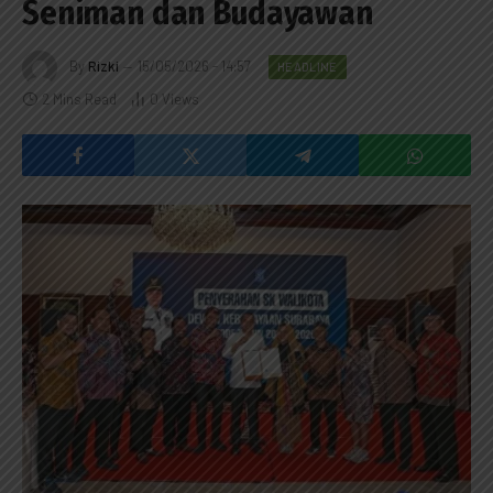
Seniman dan Budayawan
By
Rizki
15/05/2026 - 14:57
HEADLINE
2 Mins Read
0
Views