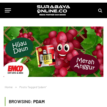
Home
»
Posts Tagged "pdam"
BROWSING:
PDAM