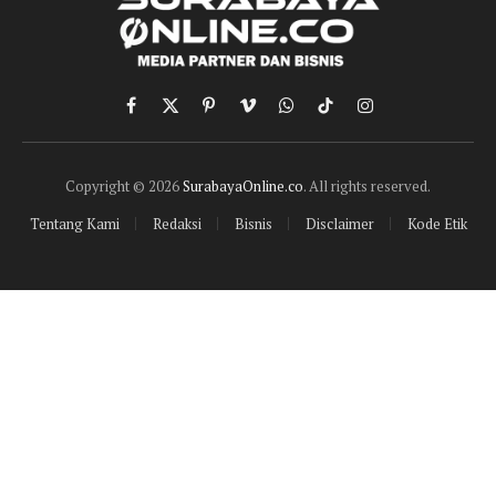
Facebook
X
Pinterest
Vimeo
WhatsApp
TikTok
Instagram
(Twitter)
Copyright © 2026
SurabayaOnline.co
. All rights reserved.
Tentang Kami
Redaksi
Bisnis
Disclaimer
Kode Etik