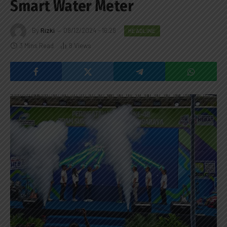
Smart Water Meter
By
Rizki
08/12/2024 - 16:28
HEADLINE
3 Mins Read
8
Views