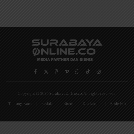
Facebook
X
Pinterest
Vimeo
WhatsApp
TikTok
Instagram
(Twitter)
Copyright © 2026
SurabayaOnline.co
. All rights reserved.
Tentang Kami
Redaksi
Bisnis
Disclaimer
Kode Etik