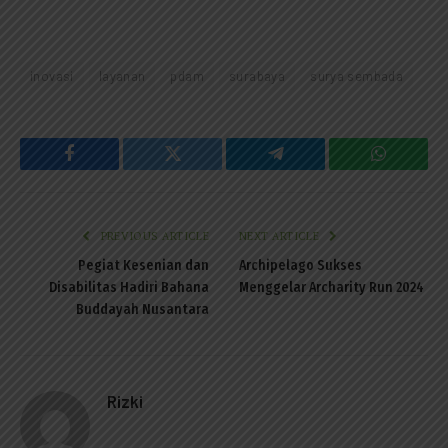
inovasi
layanan
pdam
surabaya
surya sembada
Facebook
Twitter
Telegram
WhatsAp
PREVIOUS ARTICLE
NEXT ARTICLE
Pegiat Kesenian dan
Archipelago Sukses
Disabilitas Hadiri Bahana
Menggelar Archarity Run 2024
Buddayah Nusantara
Rizki