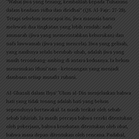
“Wahai jiwa yang tenang, kembalilah kepada Tuhanmu
dalam keadaan ridha dan diridhai” (QS. Al-Fajr: 27-28).
Tetapi sebelum mencapai itu, jiwa manusia harus
melewati dua tingkatan yang lebih rendah: nafs
ammarah (jiwa yang memerintahkan keburukan) dan
nafs lawwamah (jiwa yang mencela). Jiwa yang gelisah,
yang nasibnya selalu berubah-ubah, adalah jiwa yang
masih terombang-ambing di antara keduanya. Ia belum
menemukan ithmi’nan—ketenangan yang menjadi
dambaan setiap musafir ruhani.
Al-Ghazali dalam Ihya’ ‘Ulum al-Din menjelaskan bahwa
hati yang tidak tenang adalah hati yang belum
sepenuhnya bertawakal. Ia masih terikat oleh sebab-
sebab lahiriah. Ia masih percaya bahwa rezeki ditentukan
oleh pekerjaan, bahwa kesehatan ditentukan oleh obat,
bahwa masa depan ditentukan oleh rencana. Padahal,