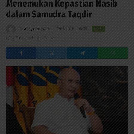
Menemukan Kepastian Nasib
dalam Samudra Taqdir
By
Andy Setiawan
07/07/2026 - 08:39
OPINI
12 Mins Read
0
Views