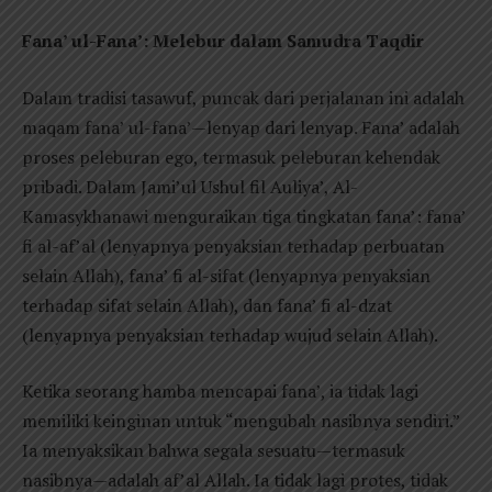
Fana’ ul-Fana’: Melebur dalam Samudra Taqdir
Dalam tradisi tasawuf, puncak dari perjalanan ini adalah
maqam fana’ ul-fana’—lenyap dari lenyap. Fana’ adalah
proses peleburan ego, termasuk peleburan kehendak
pribadi. Dalam Jami’ul Ushul fil Auliya’, Al-
Kamasykhanawi menguraikan tiga tingkatan fana’: fana’
fi al-af’al (lenyapnya penyaksian terhadap perbuatan
selain Allah), fana’ fi al-sifat (lenyapnya penyaksian
terhadap sifat selain Allah), dan fana’ fi al-dzat
(lenyapnya penyaksian terhadap wujud selain Allah).
Ketika seorang hamba mencapai fana’, ia tidak lagi
memiliki keinginan untuk “mengubah nasibnya sendiri.”
Ia menyaksikan bahwa segala sesuatu—termasuk
nasibnya—adalah af’al Allah. Ia tidak lagi protes, tidak