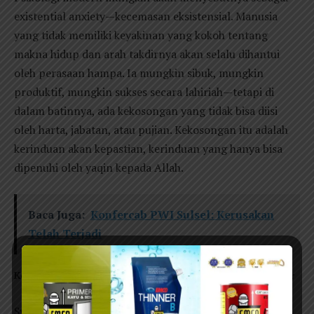
existential anxiety—kecemasan eksistensial. Manusia
yang tidak memiliki keyakinan yang kokoh tentang
makna hidup dan arah takdirnya akan selalu dihantui
oleh perasaan hampa. Ia mungkin sibuk, mungkin
produktif, mungkin sukses secara lahiriah—tetapi di
dalam batinnya, ada kekosongan yang tidak bisa diisi
oleh harta, jabatan, atau pujian. Kekosongan itu adalah
kerinduan akan kepastian, kerinduan yang hanya bisa
dipenuhi oleh yaqin kepada Allah.
Baca Juga:
Konfercab PWI Sulsel: Kerusakan
Telah Terjadi
Kesombongan: Akar dari Pemberontakan terhadap Taqdir
Syair ini kemudian menyingkap akar dari semua