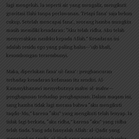
lagi mengeluh. Ia seperti air yang mengalir, mengikuti
gravitasi Ilahi tanpa perlawanan. Tetapi fana’ saja belum
cukup. Setelah mencapai fana’, seorang hamba mungkin
masih memiliki kesadaran: “Aku telah ridha. Aku telah
menyerahkan nasibku kepada Allah.” Kesadaran ini
adalah residu ego yang paling halus—’ujb khafi,
kesombongan tersembunyi.
Maka, diperlukan fana’ ul-fana’: penghancuran
terhadap kesadaran kefanaan itu sendiri. Al-
Kamasykhanawi menyebutnya mahw al-mahw—
penghapusan terhadap penghapusan. Dalam maqam ini,
sang hamba tidak lagi merasa bahwa “aku mengikuti
taqdir-Mu,” karena “aku” yang mengikuti telah lenyap. Ia
tidak lagi berkata, “aku ridha,” karena “aku” yang ridha
telah tiada. Yang ada hanyalah Allah: al-Qadir yang
menetapkan taqdir, al-Hadi yang membimbing hamba-