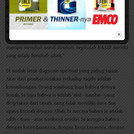
kegelisahan ini:
”Bukankah kesengsaraan adalah buah
dari kecelakaan hidup? Kecelakaan bagi orang-orang yang
lupa akan dirinya yang lemah tiada berdaya, mereka lupa
karena kesombongannya. Mereka seakan-akan mampu
(kuasa) merubah akan nasibnya. Sungguh mereka hanya
mampu merubah untuk dirubah, begitulah NASIB mereka
yang selalu berubah-ubah.”
Di sinilah letak diagnosis spiritual yang paling tajam.
Akar dari pemberontakan terhadap taqdir adalah
kesombongan. Orang sombong lupa bahwa dirinya
lemah. Ia lupa bahwa ia adalah ‘abd—hamba—yang
diciptakan dari tanah, yang tidak memiliki daya dan
upaya kecuali dengan Allah. Ia merasa bahwa ia adalah
rabb—tuan—atas nasibnya sendiri. Ia mengira bahwa
dengan kecerdasannya, dengan kerja kerasnya, dengan