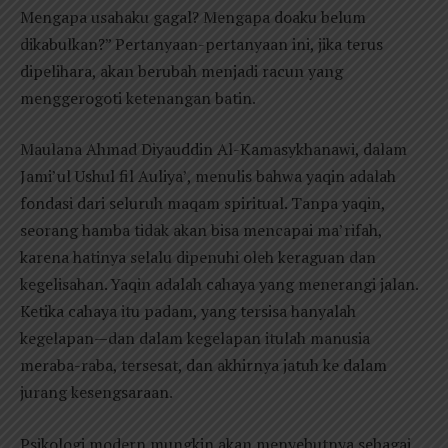
Mengapa usahaku gagal? Mengapa doaku belum
dikabulkan?” Pertanyaan-pertanyaan ini, jika terus
dipelihara, akan berubah menjadi racun yang
menggerogoti ketenangan batin.
Maulana Ahmad Diyauddin Al-Kamasykhanawi, dalam
Jami’ul Ushul fil Auliya’, menulis bahwa yaqin adalah
fondasi dari seluruh maqam spiritual. Tanpa yaqin,
seorang hamba tidak akan bisa mencapai ma’rifah,
karena hatinya selalu dipenuhi oleh keraguan dan
kegelisahan. Yaqin adalah cahaya yang menerangi jalan.
Ketika cahaya itu padam, yang tersisa hanyalah
kegelapan—dan dalam kegelapan itulah manusia
meraba-raba, tersesat, dan akhirnya jatuh ke dalam
jurang kesengsaraan.
Psikologi modern mungkin akan menyebutnya sebagai