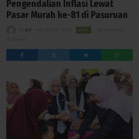
Pengendalian Inflasi Lewat
Pasar Murah ke-81 di Pasuruan
By
Arif
06/07/2026 - 09:53
3 Mins Read
EKBIS
0
Views