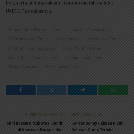
beli, serta menggerakkan ekonomi daerah melalui
UMKM,” pungkasnya.
Bahan Pokok Murah
bulog
Daya Beli Masyarakat
Ekonomi Jawa Timur
Harga Pangan
Inflasi Jawa Timur
Khofifah Indar Parawansa
Pasar Murah Pasuruan
Pasar Murah Pemprov Jatim
Pengendalian Inflasi
Prigen Pasuruan
UMKM Jawa Timur
Facebook
Twitter
Telegram
WhatsAp
PREVIOUS ARTICLE
NEXT ARTICLE
Mini Bozem untuk Atasi Banjir
Konser Denny Caknan Ricuh,
di Kawasan Margomulyo
Belasan Orang Terluka