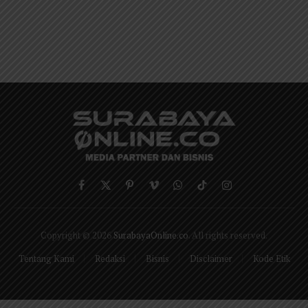
Facebook
X
Pinterest
Vimeo
WhatsApp
TikTok
Instagram
(Twitter)
Copyright © 2026
SurabayaOnline.co
. All rights reserved.
Tentang Kami
Redaksi
Bisnis
Disclaimer
Kode Etik