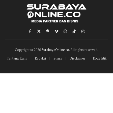
Facebook
X
Pinterest
Vimeo
WhatsApp
TikTok
Instagram
(Twitter)
Copyright © 2026
SurabayaOnline.co
. All rights reserved.
Tentang Kami
Redaksi
Bisnis
Disclaimer
Kode Etik