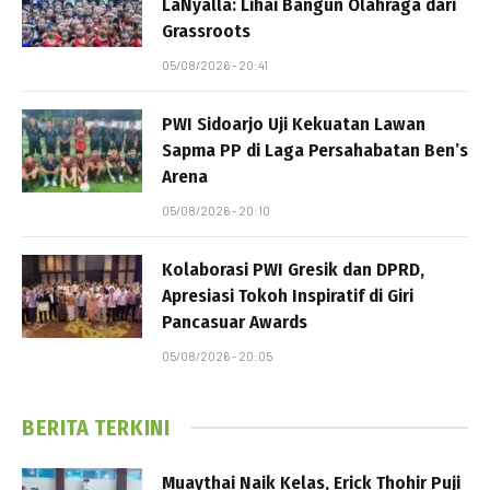
LaNyalla: Lihai Bangun Olahraga dari
Grassroots
05/08/2026 - 20:41
PWI Sidoarjo Uji Kekuatan Lawan
Sapma PP di Laga Persahabatan Ben’s
Arena
05/08/2026 - 20:10
Kolaborasi PWI Gresik dan DPRD,
Apresiasi Tokoh Inspiratif di Giri
Pancasuar Awards
05/08/2026 - 20:05
BERITA TERKINI
Muaythai Naik Kelas, Erick Thohir Puji