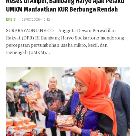
Reses di Ampel, Bambang Haryo Ajak Pelaku
UMKM Manfaatkan KUR Berbunga Rendah
EKBIS
28/07/2026 - 10:12
SURABAYAONLINE.CO – Anggota Dewan Perwakilan
Rakyat (DPR) RI Bambang Haryo Soekartono mendorong
percepatan pertumbuhan usaha mikro, kecil, dan
menengah (UMKM)…