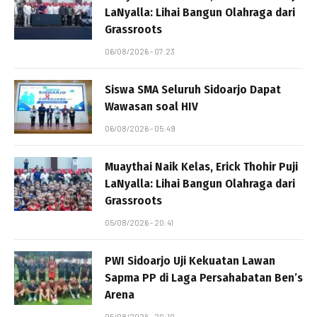
LaNyalla: Lihai Bangun Olahraga dari
Grassroots
06/08/2026 - 07:23
Siswa SMA Seluruh Sidoarjo Dapat
Wawasan soal HIV
06/08/2026 - 05:49
Muaythai Naik Kelas, Erick Thohir Puji
LaNyalla: Lihai Bangun Olahraga dari
Grassroots
05/08/2026 - 20:41
PWI Sidoarjo Uji Kekuatan Lawan
Sapma PP di Laga Persahabatan Ben’s
Arena
05/08/2026 - 20:10