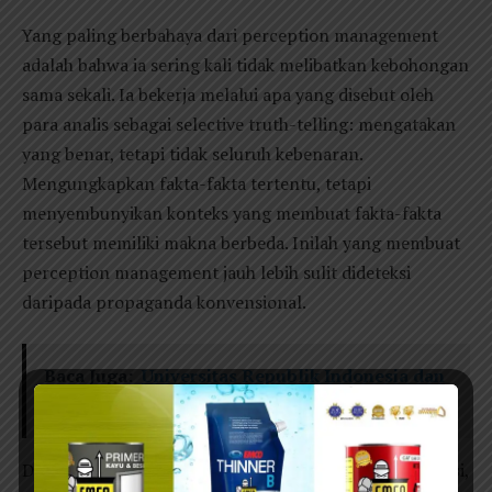
Yang paling berbahaya dari perception management
adalah bahwa ia sering kali tidak melibatkan kebohongan
sama sekali. Ia bekerja melalui apa yang disebut oleh
para analis sebagai selective truth-telling: mengatakan
yang benar, tetapi tidak seluruh kebenaran.
Mengungkapkan fakta-fakta tertentu, tetapi
menyembunyikan konteks yang membuat fakta-fakta
tersebut memiliki makna berbeda. Inilah yang membuat
perception management jauh lebih sulit dideteksi
daripada propaganda konvensional.
Baca Juga:
Universitas Republik Indonesia dan
Ironi "Pabrik Sarjana Buruh"
Dalam literatur NATO dan CIA yang telah dideklasifikasi,