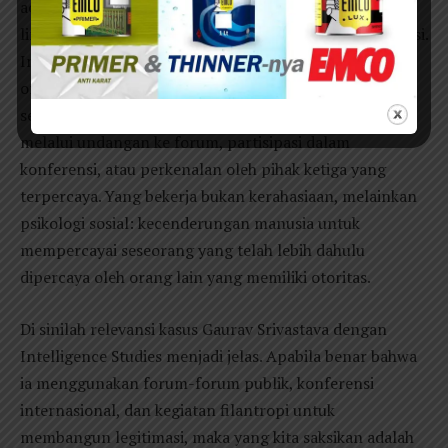
access operation—operasi untuk memperoleh akses ke
lingkar kekuasaan—dibedakan secara tegas dari infiltrasi.
Infiltrasi melibatkan penyusupan rahasia ke dalam
organisasi atau institusi. Sebaliknya, access operation
sering kali berlangsung secara legal dan terbuka:
melalui undangan ke forum, partisipasi dalam
konferensi, atau perkenalan oleh pihak ketiga yang
terpercaya. Yang bekerja bukan kerahasiaan, melainkan
psikologi sosial: kecenderungan manusia untuk
mempercayai seseorang yang telah lebih dahulu
dipercaya oleh orang lain yang memiliki otoritas.
Di sinilah relevansi kasus Gaurav Srivastava dengan
Intelligence Studies menjadi jelas. Apabila benar bahwa
ia menggunakan forum-forum publik, konferensi
internasional, dan kegiatan filantropi untuk
membangun legitimasi, maka yang kita saksikan adalah