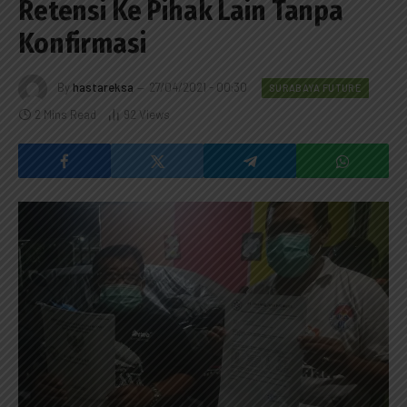
Retensi Ke Pihak Lain Tanpa
Konfirmasi
By
hastareksa
27/04/2021 - 00:30
SURABAYA FUTURE
2 Mins Read
92
Views