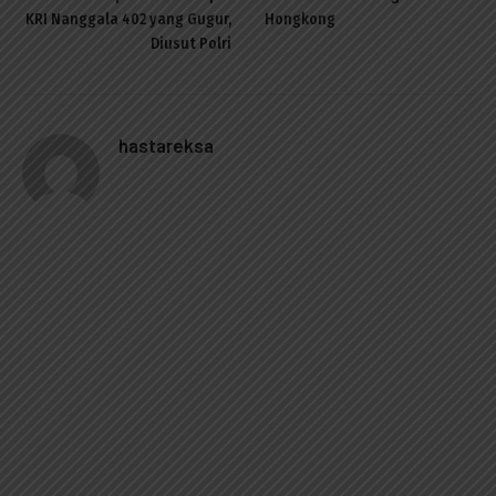
KRI Nanggala 402 yang Gugur,
Hongkong
Diusut Polri
hastareksa