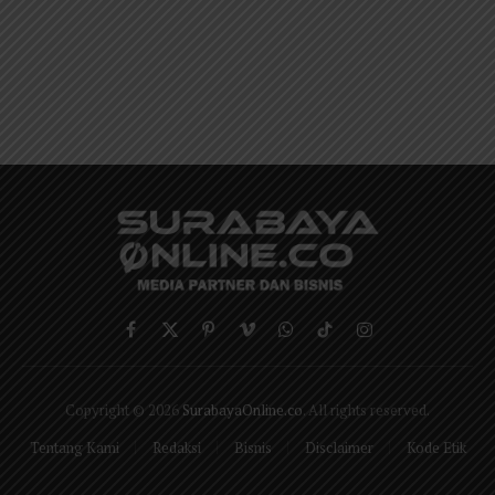
Facebook
X
Pinterest
Vimeo
WhatsApp
TikTok
Instagram
(Twitter)
Copyright © 2026
SurabayaOnline.co
. All rights reserved.
Tentang Kami
Redaksi
Bisnis
Disclaimer
Kode Etik