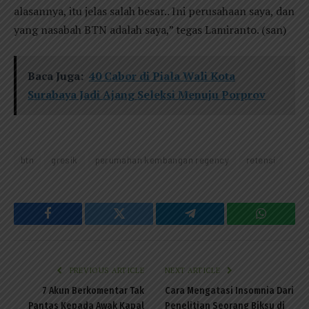
alasannya, itu jelas salah besar.. Ini perusahaan saya, dan
yang nasabah BTN adalah saya,” tegas Lamiranto. (san)
Baca Juga:
40 Cabor di Piala Wali Kota
Surabaya Jadi Ajang Seleksi Menuju Porprov
btn
gresik
perumahan kembangan regency
retensi
Facebook
Twitter
Telegram
WhatsAp
PREVIOUS ARTICLE
NEXT ARTICLE
7 Akun Berkomentar Tak
Cara Mengatasi Insomnia Dari
Pantas Kepada Awak Kapal
Penelitian Seorang Biksu di