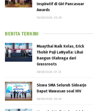
Inspiratif di Giri Pancasuar
Awards
05/08/2026 - 20:05
BERITA TERKINI
Muaythai Naik Kelas, Erick
Thohir Puji LaNyalla: Lihai
Bangun Olahraga dari
Grassroots
06/08/2026 - 07:23
Siswa SMA Seluruh Sidoarjo
Dapat Wawasan soal HIV
06/08/2026 - 05:49