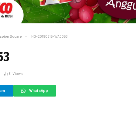
Maspion Square
»
IMG-20190515-WA0053
53
0
Views
ram
WhatsApp