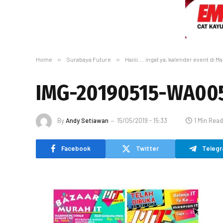
Home
»
Surabaya Future
»
Haiiii…. ingat ya, kalender event di 
IMG-20190515-WA00
By
Andy Setiawan
15/05/2019 - 15:33
1 Min Read
Facebook
Twitter
Teleg