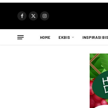
Facebook
X
Instagram
(Twitter)
HOME
EKBIS
INSPIRASI BI