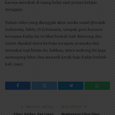
karena merokok di ruang kelas saat proses belajar
mengajar.
Dalam video yang diunggah akun media sosial @wajah
Indonesia, Sabtu (9/2) kemarin, tampak guru honorer
bernama Kalim itu terlihat berkali-kali didorong dan
nyaris dipukul siswa berbaju seragam pramuka dan
memakai topi hitam itu. Bahkan, siswa mokong itu juga
memegang leher dan menarik kerah baju Kalim berkali-
kali. (san)
Facebook
Twitter
Telegram
WhatsAp
PREVIOUS ARTICLE
NEXT ARTICLE
Ethos, Pathos, dan Logos
Membangun Ethos Figur