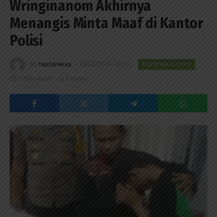
Wringinanom Akhirnya
Menangis Minta Maaf di Kantor
Polisi
By
hastareksa
10/02/2019 - 20:37
SURABAYA FUTURE
3 Mins Read
5
Views