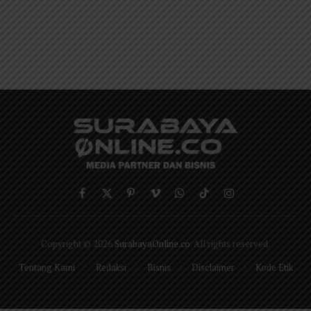
Facebook
X
Pinterest
Vimeo
WhatsApp
TikTok
Instagram
(Twitter)
Copyright © 2026
SurabayaOnline.co
. All rights reserved.
Tentang Kami
Redaksi
Bisnis
Disclaimer
Kode Etik