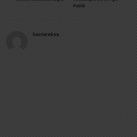
Publik
hastareksa