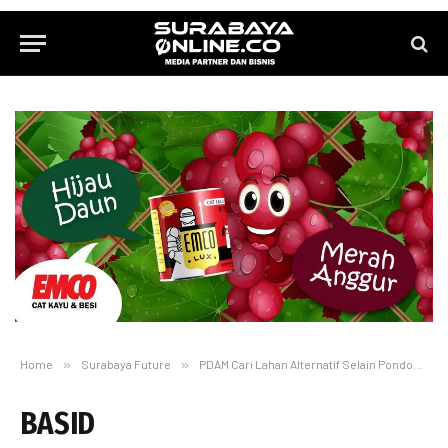
Home
»
Surabaya Future
»
PDAM Cari Lahan Alternatif Selain Pondok Jati
BASID