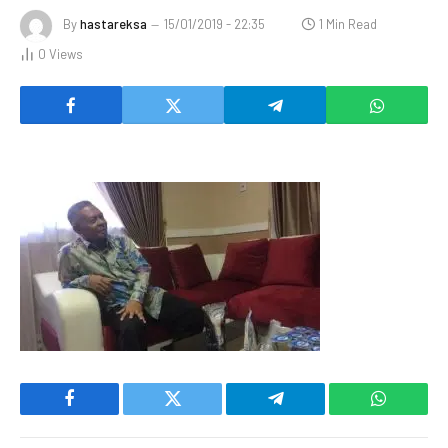
By
hastareksa
15/01/2019 - 22:35
1 Min Read
0
Views
Facebook
Twitter
Telegram
WhatsAp