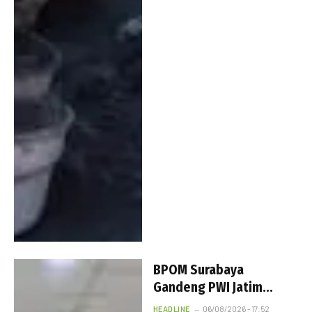
BPOM Surabaya
Gandeng PWI Jatim
Perkuat Edukasi
HEADLINE
06/08/2026 - 17:52