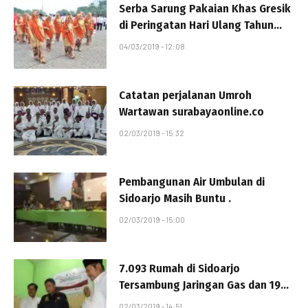
Serba Sarung Pakaian Khas Gresik
di Peringatan Hari Ulang Tahun
Gresik
04/03/2019 - 12:08
Catatan perjalanan Umroh
Wartawan surabayaonline.co
02/03/2019 - 15:32
Pembangunan Air Umbulan di
Sidoarjo Masih Buntu .
02/03/2019 - 15:00
7.093 Rumah di Sidoarjo
Tersambung Jaringan Gas dan 196
Unit Konkit Untuk Nelayan
02/03/2019 - 14:51