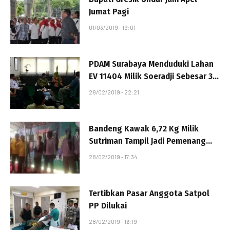
Jumat Pagi
01/03/2019 - 19:01
PDAM Surabaya Menduduki Lahan
EV 11404 Milik Soeradji Sebesar 30
Persen
28/02/2019 - 22:21
Bandeng Kawak 6,72 Kg Milik
Sutriman Tampil Jadi Pemenang
Lelang Sidoarjo
28/02/2019 - 17:34
Tertibkan Pasar Anggota Satpol
PP Dilukai
28/02/2019 - 16:19