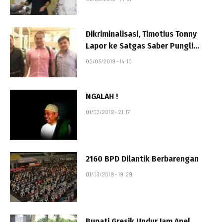
diserahkan Menteri ESDM
Dikriminalisasi, Timotius Tonny
Lapor ke Satgas Saber Pungli
Kemenko Polhukam
02/03/2019 - 14:10
NGALAH !
01/03/2019 - 21:17
2160 BPD Dilantik Berbarengan
01/03/2019 - 19:29
Bupati Gresik Undur Jam Apel