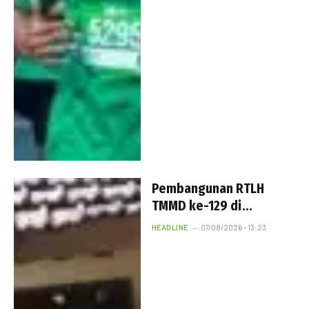
Pembangunan RTLH
TMMD ke-129 di
Lumajang Terus
HEADLINE
07/08/2026 - 13:23
Berlanjut