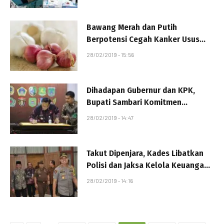
Bawang Merah dan Putih
Berpotensi Cegah Kanker Usus
Besar dan Anus
28/02/2019 - 15:56
Dihadapan Gubernur dan KPK,
Bupati Sambari Komitmen
Berantas Korupsi Terintegrasi
28/02/2019 - 14:47
Takut Dipenjara, Kades Libatkan
Polisi dan Jaksa Kelola Keuangan
Desa
28/02/2019 - 14:16