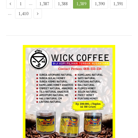
Previous
…
1
1,387
1,388
1,389
1,390
1,391
Next
…
1,410