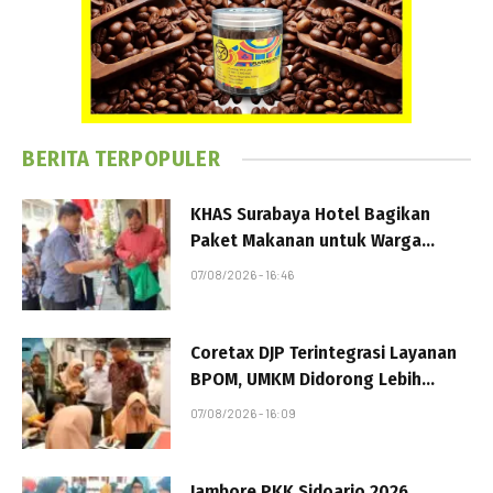
BERITA TERPOPULER
KHAS Surabaya Hotel Bagikan
Paket Makanan untuk Warga
Lewat Program Jumat Berkah
07/08/2026 - 16:46
Coretax DJP Terintegrasi Layanan
BPOM, UMKM Didorong Lebih
Mudah Urus Perizinan
07/08/2026 - 16:09
Jambore PKK Sidoarjo 2026