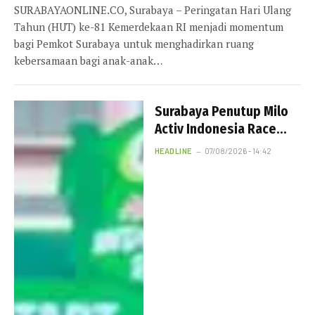
SURABAYAONLINE.CO, Surabaya – Peringatan Hari Ulang
Tahun (HUT) ke-81 Kemerdekaan RI menjadi momentum
bagi Pemkot Surabaya untuk menghadirkan ruang
kebersamaan bagi anak-anak…
Surabaya Penutup Milo
Activ Indonesia Race
2026
HEADLINE
07/08/2026 - 14:42