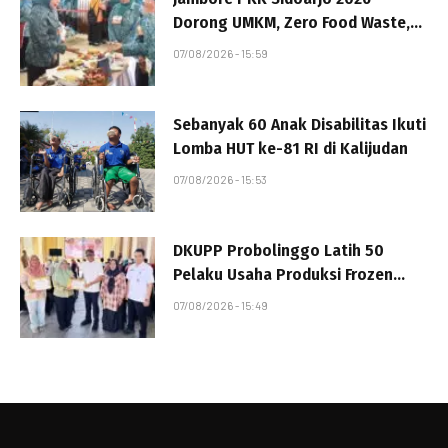
Dorong UMKM, Zero Food Waste,
dan Penurunan Stunting
07/08/2026 - 15:59
Sebanyak 60 Anak Disabilitas Ikuti
Lomba HUT ke-81 RI di Kalijudan
07/08/2026 - 15:53
DKUPP Probolinggo Latih 50
Pelaku Usaha Produksi Frozen
Food Berbahan Ayam
07/08/2026 - 15:49