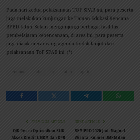
Pada hari kedua pelaksanaan TOF SPAB ini, para peserta
juga melakukan kunjungan ke Taman Edukasi Bencana
BPBD Jatim. Selain mengunjungi berbagai fasilitas
pembelajaran kebencanaan, di area ini, para peserta
juga diajak merancang agenda tindak lanjut dari
pelaksanaan ToF SPAB ini. (*)
bencana
bpbd
igi
jatim
spab
Facebook
Twitter
Telegram
WhatsAp
PREVIOUS ARTICLE
NEXT ARTICLE
OJK Resmi Optimalkan SLIK,
SEMIPRO 2026 Jadi Magnet
Akses Kredit UMKM dan KPR
Wisata, Kuliner UMKM dan