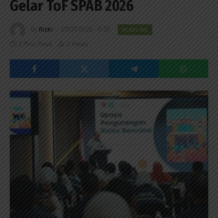
Gelar ToF SPAB 2026
By
Rizki
07/07/2026 - 11:36
HEADLINE
2 Mins Read
0
Views