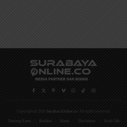
Facebook
X
Pinterest
Vimeo
WhatsApp
TikTok
Instagram
(Twitter)
Copyright © 2026
SurabayaOnline.co
. All rights reserved.
Tentang Kami
Redaksi
Bisnis
Disclaimer
Kode Etik