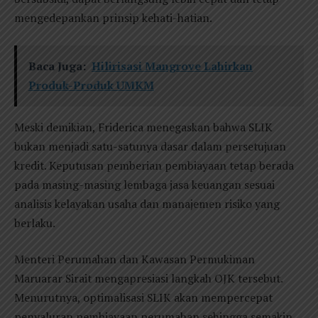
mengedepankan prinsip kehati-hatian.
Baca Juga:
Hilirisasi Mangrove Lahirkan
Produk-Produk UMKM
Meski demikian, Friderica menegaskan bahwa SLIK
bukan menjadi satu-satunya dasar dalam persetujuan
kredit. Keputusan pemberian pembiayaan tetap berada
pada masing-masing lembaga jasa keuangan sesuai
analisis kelayakan usaha dan manajemen risiko yang
berlaku.
Menteri Perumahan dan Kawasan Permukiman
Maruarar Sirait mengapresiasi langkah OJK tersebut.
Menurutnya, optimalisasi SLIK akan mempercepat
penyaluran pembiayaan perumahan sehingga semakin