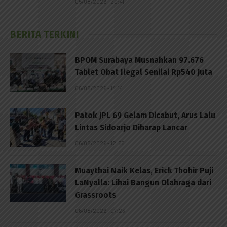
05/08/2026 - 20:41
BERITA TERKINI
BPOM Surabaya Musnahkan 97.676
Tablet Obat Ilegal Senilai Rp540 Juta
06/08/2026 - 14:14
Patok JPL 69 Gelam Dicabut, Arus Lalu
Lintas Sidoarjo Diharap Lancar
06/08/2026 - 12:55
Muaythai Naik Kelas, Erick Thohir Puji
LaNyalla: Lihai Bangun Olahraga dari
Grassroots
06/08/2026 - 07:23