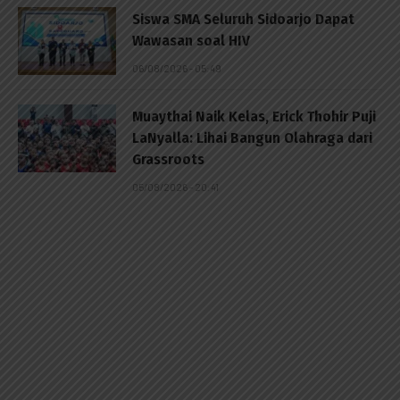
Siswa SMA Seluruh Sidoarjo Dapat
Wawasan soal HIV
06/08/2026 - 05:49
Muaythai Naik Kelas, Erick Thohir Puji
LaNyalla: Lihai Bangun Olahraga dari
Grassroots
05/08/2026 - 20:41