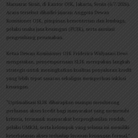
Maruarar Sirait, di Kantor OJK, Jakarta, Senin (6/7/2026).
Acara tersebut dihadiri jajaran Anggota Dewan
Komisioner OJK, pimpinan kementerian dan lembaga,
pelaku usaha jasa keuangan (PUJK), serta asosiasi
pengembang perumahan.
Ketua Dewan Komisioner OJK Friderica Widyasari Dewi
mengatakan, penyempurnaan SLIK merupakan langkah
strategis untuk meningkatkan kualitas penyaluran kredit
yang lebih tepat sasaran sekaligus memperluas inklusi
keuangan.
“Optimalisasi SLIK diharapkan mampu mendorong
perluasan akses kredit bagi masyarakat yang memenuhi
kriteria, termasuk masyarakat berpenghasilan rendah,
pelaku UMKM, serta kelompok yang selama ini memiliki
keterbatasan akses terhadap layanan keuangan formal,”