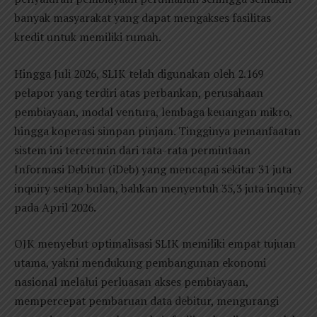
banyak masyarakat yang dapat mengakses fasilitas
kredit untuk memiliki rumah.
Hingga Juli 2026, SLIK telah digunakan oleh 2.169
pelapor yang terdiri atas perbankan, perusahaan
pembiayaan, modal ventura, lembaga keuangan mikro,
hingga koperasi simpan pinjam. Tingginya pemanfaatan
sistem ini tercermin dari rata-rata permintaan
Informasi Debitur (iDeb) yang mencapai sekitar 31 juta
inquiry setiap bulan, bahkan menyentuh 35,3 juta inquiry
pada April 2026.
OJK menyebut optimalisasi SLIK memiliki empat tujuan
utama, yakni mendukung pembangunan ekonomi
nasional melalui perluasan akses pembiayaan,
mempercepat pembaruan data debitur, mengurangi