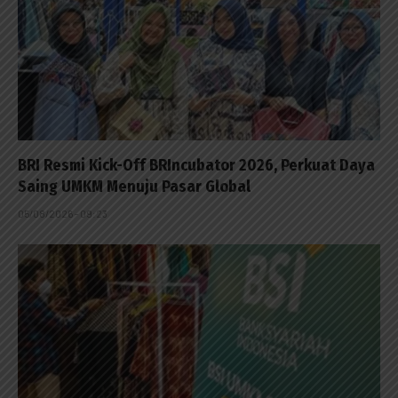
BRI Resmi Kick-Off BRIncubator 2026, Perkuat Daya
Saing UMKM Menuju Pasar Global
05/08/2026 - 09:23