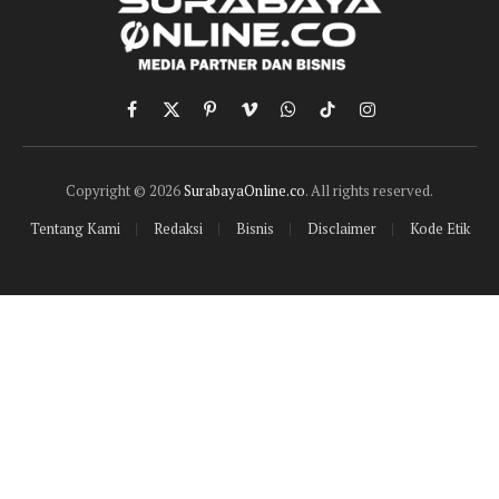
Facebook
X
Pinterest
Vimeo
WhatsApp
TikTok
Instagram
(Twitter)
Copyright © 2026
SurabayaOnline.co
. All rights reserved.
Tentang Kami
Redaksi
Bisnis
Disclaimer
Kode Etik